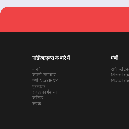
नॉर्डएफएक्स के बारे में
मंचों
कंपनी
सभी प्लेटफा
कंपनी समाचार
MetaTra
क्यों NordFX?
MetaTra
पुरस्कार
संबद्ध कार्यक्रम
करियर
संपर्क