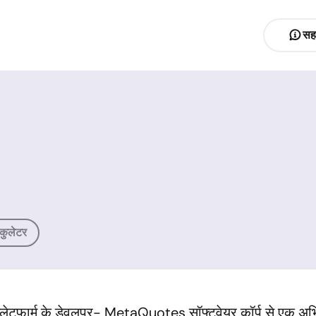
सह
लकुलेटर
फार्म के डेवलपर- MetaQuotes सॉफ्टवेयर कॉर्प से एक अभिनव 