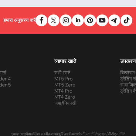
हमारा अनुसरण करें
व्यापार खाते
उपकरण
र्म्स
सभी खाते
विश्लेषण
der 4
MT5 Pro
ट्रेडिंग 
der 5
MT5 Zero
सामाजिक 
MT4 Pro
ट्रेडिंग 
MT4 Zero
जमा/निकासी
ग्राहक समझौता
जोखिम अस्वीकरण
कानूनी अस्वीकरण
गोपनीयता नीति
एएमएल/सीटीएफ नीति