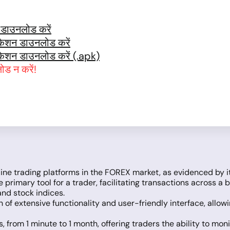
 डाउनलोड करें
केशन डाउनलोड करें
केशन डाउनलोड करें (.apk)
ोड न करें!
nline trading platforms in the FOREX market, as evidenced by
e primary tool for a trader, facilitating transactions across a
and stock indices.
of extensive functionality and user-friendly interface, allowin
, from 1 minute to 1 month, offering traders the ability to mo