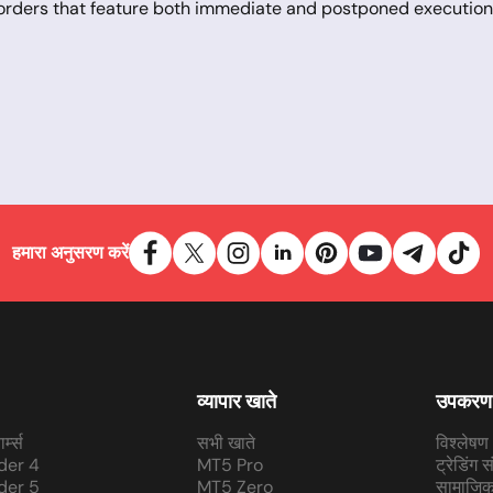
 orders that feature both immediate and postponed execution
es, MT5 comes equipped with an expanded set of built-in techn
which are sophisticated algorithms designed to execute trad
atures like an integrated economic calendar, providing insta
et liquidity, and an advanced strategy tester allows for the c
rts more complex order types and execution modes, ensuring g
or, offers enhanced scripting capabilities, making it easier 
speed, reliability, and performance, accommodating the needs
ools, allowing traders to receive instant updates on importa
prehensive "Market" and "Signals" sections within MT5 provide
हमारा अनुसरण करें
 the overall trading experience.
nly a few minutes to download and set up on your computer, s
ceeds the professional requirements of traders across the gl
व्यापार खाते
उपकरण
र्म्स
सभी खाते
विश्लेषण
der 4
MT5 Pro
ट्रेडिंग 
der 5
MT5 Zero
सामाजिक 