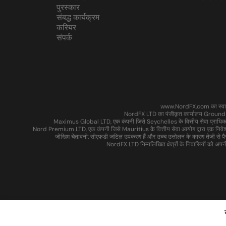
पुरस्कार
संबद्ध कार्यक्रम
करियर
संपर्क
www.NordFX.com का स्वामित्व
NordFX LTD का पंजीकृत कार्यालय Ground
Maximus Global LTD, एक कंपनी जिसे Seychelles के वित्तीय सेवा प्राधिकर
Nord Premium LTD, एक कंपनी जिसे Mauritius के वित्तीय सेवा आयोग द्वारा एक नि
जोखिम चेतावनी: सीएफडी जटिल उपकरण हैं और उच्च उत्तोलन के कारण तेजी से पै
NordFX LTD निम्नलिखित क्षेत्रों के निवासियों को अपनी से