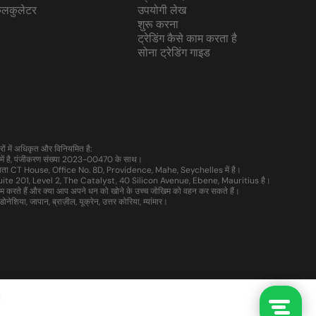
कैलकुलेटर
उपयोगी लेख
शुरू करना
ट्रेडिंग कैसे काम करता है
सोना ट्रेडिंग गाइड
ं में अधिकृत और विनियमित है:
 है, पंजीकरण संख्या 2023-00470 के साथ।
चालन पता CT House, Office No. 8D, Providence, Mahe, Seychelles में है।
ता Suite 201, Level 2, The Catalyst, 40 Silicon Avenue, Ebene, Mauritius है।
ाम करते हैं और क्या आप अपने धन को खोने के उच्च जोखिम को वहन कर सकते हैं।
ेशिया, जापान, ब्राज़ील, यूक्रेन, उत्तर कोरिया, म्यांमार।
।