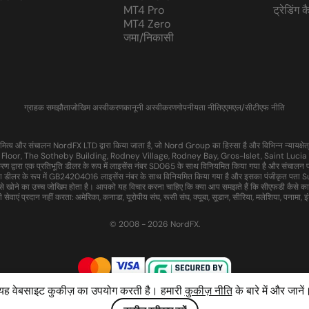
MT4 Pro
ट्रेडिंग 
MT4 Zero
जमा/निकासी
ग्राहक समझौता
जोखिम अस्वीकरण
कानूनी अस्वीकरण
गोपनीयता नीति
एएमएल/सीटीएफ नीति
 और संचालन NordFX LTD द्वारा किया जाता है, जो Nord Group का हिस्सा है और विभिन्न न्यायक्षेत्रो
 Floor, The Sotheby Building, Rodney Village, Rodney Bay, Gros-Islet, Saint Lucia में
ण द्वारा एक प्रतिभूति डीलर के रूप में लाइसेंस नंबर SD065 के साथ विनियमित किया गया है और सं
वेश डीलर के रूप में GB24204016 लाइसेंस नंबर के साथ विनियमित किया गया है और इसका पंजीकृत प
से खोने का उच्च जोखिम होता है। आपको यह विचार करना चाहिए कि क्या आप समझते हैं कि सीएफडी कैसे क
वाएं प्रदान नहीं करता: अमेरिका, कनाडा, यूरोपीय संघ, रूसी संघ, क्यूबा, सूडान, सीरिया, मलेशिया, पनामा, इंडोन
© 2008 - 2026 NordFX.
यह वेबसाइट कुकीज़ का उपयोग करती है। हमारी
कुकीज़ नीति
के बारे में और जानें