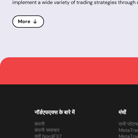
implement a wide variety of trading strategies through
Renowned for its superior technical analysis capabiliti
supports automated trading via expert advisors (EAs), 
the need for constant personal oversight.
More
MT5 further enhances the trading experience through fe
Depth of Market (DOM) feature offers insights into mark
In addition to these technical advancements, MT5 suppo
development environment, an upgrade over its predecess
scripts, and EAs.
The platform's architecture is designed for increased 
MetaTrader 5 is equipped with advanced communication t
mobile devices or directly within the platform. The com
technical indicators, and other trading tools, enhancing
Installing MetaTrader 5 is straightforward, requiring o
these advancements, MetaTrader 5 not only meets but ex
as a pillar of modern trading technologies.
नॉर्डएफएक्स के बारे में
मंचों
कंपनी
सभी प्लेटफा
कंपनी समाचार
MetaTra
क्यों NordFX?
MetaTra