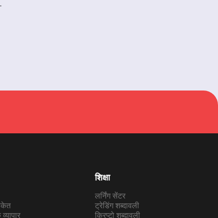
.
ical indicators and graphical tools. The platform
es in FOREX and other markets around the clock, without
nt access to key economic events and indicators. The
omprehensive back-testing of EAs with real tick data.
reater flexibility in trading strategies. The MQL5
to develop, test, and implement custom indicators,
 of the most demanding traders.
nt market events through push notifications to their
 access to a vast marketplace of trading robots,
imilar to any other application or game. By embodying
obe, making it a multifunctional platform that stands
शिक्षा
लर्निंग सेंटर
संकेत
ट्रेडिंग शब्दावली
व्यापार
क्रिप्टो शब्दावली