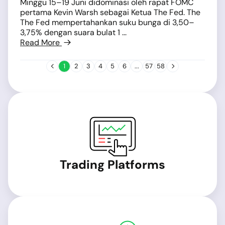
Minggu 15–19 Juni didominasi oleh rapat FOMC
pertama Kevin Warsh sebagai Ketua The Fed. The
The Fed mempertahankan suku bunga di 3,50–
3,75% dengan suara bulat 1 ...
Read More
1
2
3
4
5
6
...
57
58
Trading Platforms