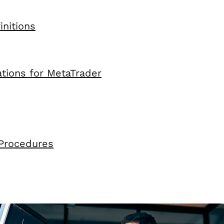
nitions
tions for MetaTrader
 Procedures