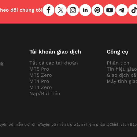
heo dõi chúng tôi
Tài khoản giao dịch
Công cụ
ng
Tất cả các tài khoản
Phân tích
MT5 Pro
Tín hiệu giao
MT5 Zero
Giao dịch xã
MT4 Pro
Máy tính gia
MT4 Zero
Nạp/Rút tiền
uyên bố miễn trừ rủi ro
Tuyên bố miễn trừ trách nhiệm pháp lý
Chính sách Bả