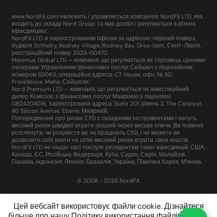
www.NordFX.com належить і управляється компанією NordFX LTD, яка
входить до складу Nord Group та має дозвіл і регулюється в різних
юрисдикціях:
NordFX LTD зі зареєстрованим офісом за адресою: перший поверх,
будівля Sotheby, Rodney Village, Rodney Bay, Gros-Islet, Сент-Люсія,
реєстраційний номер 2023-00470.
Maximus Global LTD — компанія, що регулюється як торговець цінними
паперами Управлінням фінансових послуг Сейшел з ліцензійним
номером SD065, операційна адреса: CT House, офіс № 8D,
Providence, Mahe, Сейшели.
Nord Premium LTD — компанія, що регулюється як інвестиційний
дилер Комісією з фінансових послуг Маврикію з ліцензією
GB24204016, зареєстрована адреса: Suite 201, рівень 2, The Catalyst,
40 Silicon Avenue, Ebene, Маврикій.
Попередження про ризик: CFD є складними інструментами і несуть
високий ризик швидкої втрати грошей через високе плече. Ви повинні
розглянути, чи розумієте ви, як працюють CFD, і чи можете ви
дозволити собі взяти на себе високий ризик втрати своїх коштів.
NordFX LTD не надає свої послуги резидентам таких юрисдикцій: США,
Канада, ЄС, Російська Федерація, Куба, Судан, Сирія, Малайзія,
Панама, Індонезія, Японія, Бразилія, Україна, Північна Корея, М'янма.
© 2008 - 2026 NordFX.
Цей вебсайт використовує файли cookie. Дізнайтеся
більше про нашу
Політику використання файлів cookie
.