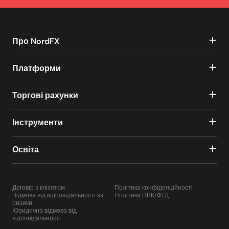
Про NordFX
Платформи
Торгові рахунки
Інструменти
Освіта
Договір з клієнтом
Політика конфіденційності
Відмова від відповідальності за
Політика ПВК/ФТД
ризики
Юридична відмова від
відповідальності