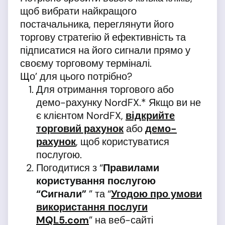
щоб вибрати найкращого
постачальника, переглянути його
торгову стратегію й ефективність та
підписатися на його сигнали прямо у
своєму торговому терміналі.
Що’ для цього потрібно?
Для отримання торгового або
демо-рахунку NordFX.* Якщо ви не
є клієнтом NordFX,
відкрийте
торговий рахунок
або
демо-
рахунок
, щоб користуватися
послугою.
Погодитися з “
Правилами
користування послугою
“Сигнали”
” та “
Угодою про умови
використання послуги
MQL5.com
” на веб-сайті