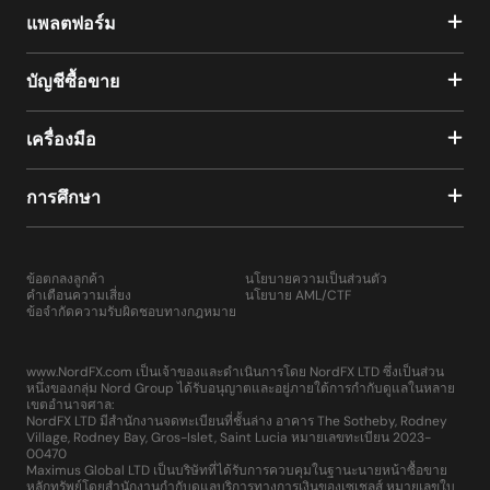
แพลตฟอร์ม
บัญชีซื้อขาย
เครื่องมือ
การศึกษา
ข้อตกลงลูกค้า
นโยบายความเป็นส่วนตัว
คำเตือนความเสี่ยง
นโยบาย AML/CTF
ข้อจำกัดความรับผิดชอบทางกฎหมาย
www.NordFX.com เป็นเจ้าของและดำเนินการโดย NordFX LTD ซึ่งเป็นส่วน
หนึ่งของกลุ่ม Nord Group ได้รับอนุญาตและอยู่ภายใต้การกำกับดูแลในหลาย
เขตอำนาจศาล:
NordFX LTD มีสำนักงานจดทะเบียนที่ชั้นล่าง อาคาร The Sotheby, Rodney
Village, Rodney Bay, Gros-Islet, Saint Lucia หมายเลขทะเบียน 2023-
00470
Maximus Global LTD เป็นบริษัทที่ได้รับการควบคุมในฐานะนายหน้าซื้อขาย
หลักทรัพย์โดยสำนักงานกำกับดูแลบริการทางการเงินของเซเชลส์ หมายเลขใบ