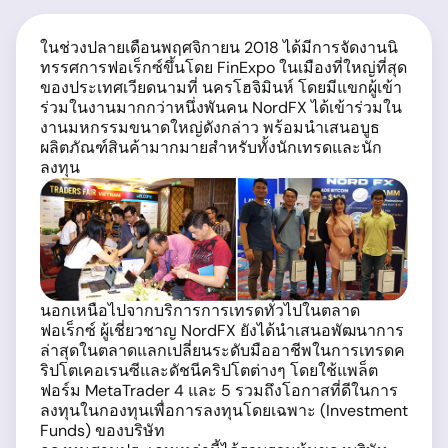
ในช่วงปลายเดือนพฤศจิกายน 2018 ได้มีการจัดงานนิ
ทรรศการฟอเร็กซ์ขึ้นโดย FinExpo ในเมืองที่ใหญ่ที่สุด
ของประเทศเวียดนามที่ นครโฮจิมินห์ โดยมีแขกผู้เข้า
ร่วมในงานมากกว่าหนึ่งพันคน NordFX ได้เข้าร่วมใน
งานมหกรรมขนาดใหญ่ดังกล่าว พร้อมนำเสนอบูธ
ผลิตภัณฑ์สินค้ามากมายสำหรับทั้งนักเทรดและนัก
ลงทุน
นอกเหนือไปจากบริการการเทรดทั่วไปในตลาด
ฟอเร็กซ์ ผู้เชี่ยวชาญ NordFX ยังได้นำเสนอพัฒนาการ
ล่าสุดในตลาดแลกเปลี่ยนระดับมืออาชีพในการเทรดค
ริปโตเคอเรนซีและดัชนีคริปโตต่างๆ โดยใช้แพล็ต
ฟอร์ม MetaTrader 4 และ 5 รวมถึงโอกาสที่ดีในการ
ลงทุนในกองทุนเพื่อการลงทุนโดยเฉพาะ (Investment
Funds) ของบริษัท