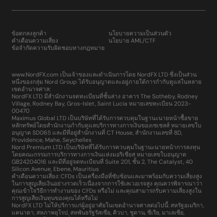
ข้อตกลงลูกค้า
นโยบายความเป็นส่วนตัว
คำเตือนความเสี่ยง
นโยบาย AML/CTF
ข้อจำกัดความรับผิดชอบทางกฎหมาย
www.NordFX.com เป็นเจ้าของและดำเนินการโดย NordFX LTD ซึ่งเป็นส่วน
หนึ่งของกลุ่ม Nord Group ได้รับอนุญาตและอยู่ภายใต้การกำกับดูแลในหลาย
เขตอำนาจศาล:
NordFX LTD มีสำนักงานจดทะเบียนที่ชั้นล่าง อาคาร The Sotheby, Rodney
Village, Rodney Bay, Gros-Islet, Saint Lucia หมายเลขทะเบียน 2023-
00470
Maximus Global LTD เป็นบริษัทที่ได้รับการควบคุมในฐานะนายหน้าซื้อขาย
หลักทรัพย์โดยสำนักงานกำกับดูแลบริการทางการเงินของเซเชลส์ หมายเลขใบ
อนุญาต SD065 และมีที่อยู่สำนักงานที่ CT House, สำนักงานเลขที่ 8D,
Providence, Mahe, Seychelles
Nord Premium LTD เป็นบริษัทที่ได้รับการควบคุมในฐานะนายหน้าการลงทุน
โดยคณะกรรมการบริการทางการเงินแห่งมอริเชียส หมายเลขใบอนุญาต
GB24204016 และมีที่อยู่จดทะเบียนที่ Suite 201, ชั้น 2, The Catalyst, 40
Silicon Avenue, Ebene, Mauritius
คำเตือนความเสี่ยง: CFDs เป็นเครื่องมือที่ซับซ้อนและมาพร้อมกับความเสี่ยงสูง
ในการสูญเสียเงินอย่างรวดเร็วเนื่องจากการใช้เลเวอเรจสูง คุณควรพิจารณาว่า
คุณเข้าใจวิธีการทำงานของ CFDs หรือไม่ และคุณสามารถรับความเสี่ยงสูงใน
การสูญเสียเงินทุนของคุณได้หรือไม่
NordFX LTD ไม่ให้บริการแก่ผู้อยู่อาศัยในเขตอำนาจศาลต่อไปนี้: สหรัฐอเมริกา,
แคนาดา, สหภาพยุโรป, สหพันธรัฐรัสเซีย, คิวบา, ซูดาน, ซีเรีย, มาเลเซีย,