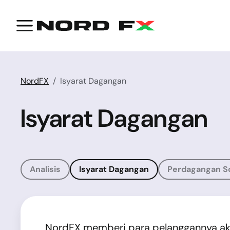
NordFX
Isyarat Dagangan
Isyarat Dagangan
Analisis
Isyarat Dagangan
Perdagangan So
NordFX memberi para pelanggannya aks