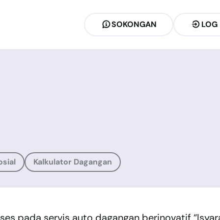
SOKONGAN
LOG
sial
Kalkulator Dagangan
es pada servis auto dagangan berinovatif “Isya