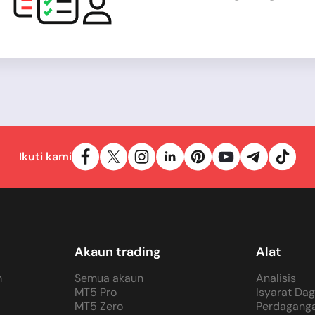
Ikuti kami
Akaun trading
Alat
m
Semua akaun
Analisis
MT5 Pro
Isyarat Da
MT5 Zero
Perdaganga