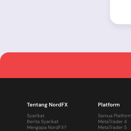
Tentang NordFX
Platform
Syarikat
Semua Platfor
Berita Syarikat
MetaTrader 4
Mengapa NordFX?
MetaTrader 5