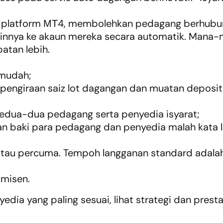
da platform МТ4, membolehkan pedagang berhubun
linnya ke akaun mereka secara automatik. Mana
atan lebih.
 mudah;
n pengiraan saiz lot dagangan dan muatan deposit
kedua-dua pedagang serta penyedia isyarat;
an baki para pedagang dan penyedia malah kata l
tau percuma. Tempoh langganan standard adalah 1 b
omisen.
edia yang paling sesuai, lihat strategi dan pres