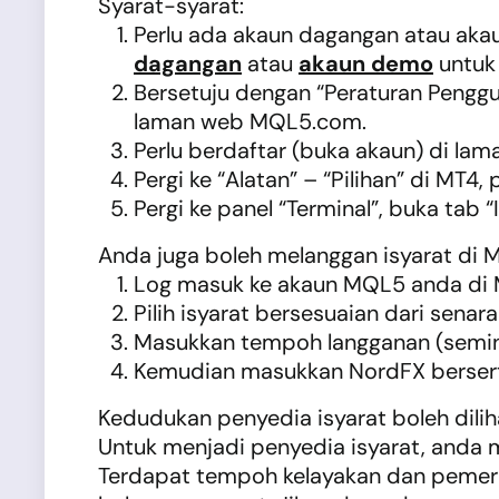
Syarat-syarat:
Perlu ada akaun dagangan atau aka
dagangan
atau
akaun demo
untuk 
Bersetuju dengan “Peraturan Penggu
laman web MQL5.com.
Perlu berdaftar (buka akaun) di 
Pergi ke “Alatan” – “Pilihan” di MT
Pergi ke panel “Terminal”, buka tab “
Anda juga boleh melanggan isyarat di M
Log masuk ke akaun MQL5 anda di
Pilih isyarat bersesuaian dari senara
Masukkan tempoh langganan (seming
Kemudian masukkan NordFX bersert
Kedudukan penyedia isyarat boleh dili
Untuk menjadi penyedia isyarat, anda 
Terdapat tempoh kelayakan dan pemerh