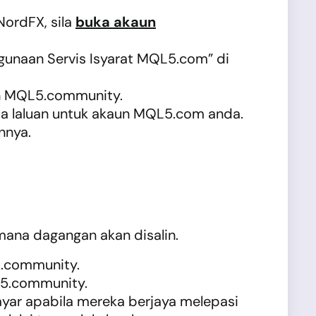
NordFX, sila
buka akaun
ggunaan Servis Isyarat MQL5.com” di
un MQL5.community.
kata laluan untuk akaun MQL5.com anda.
nnya.
ana dagangan akan disalin.
5.community.
L5.community.
yar apabila mereka berjaya melepasi