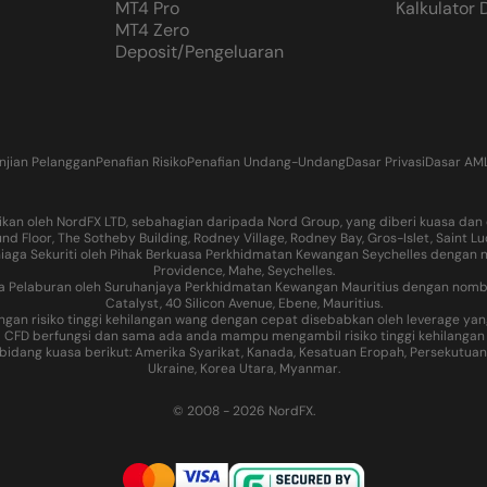
MT4 Pro
Kalkulator
MT4 Zero
Deposit/Pengeluaran
njian Pelanggan
Penafian Risiko
Penafian Undang-Undang
Dasar Privasi
Dasar AM
kan oleh NordFX LTD, sebahagian daripada Nord Group, yang diberi kuasa dan d
d Floor, The Sotheby Building, Rodney Village, Rodney Bay, Gros-Islet, Sain
niaga Sekuriti oleh Pihak Berkuasa Perkhidmatan Kewangan Seychelles dengan 
Providence, Mahe, Seychelles.
ga Pelaburan oleh Suruhanjaya Perkhidmatan Kewangan Mauritius dengan nombor
Catalyst, 40 Silicon Avenue, Ebene, Mauritius.
ngan risiko tinggi kehilangan wang dengan cepat disebabkan oleh leverage
CFD berfungsi dan sama ada anda mampu mengambil risiko tinggi kehilangan
g kuasa berikut: Amerika Syarikat, Kanada, Kesatuan Eropah, Persekutuan Rusi
Ukraine, Korea Utara, Myanmar.
© 2008 - 2026 NordFX.