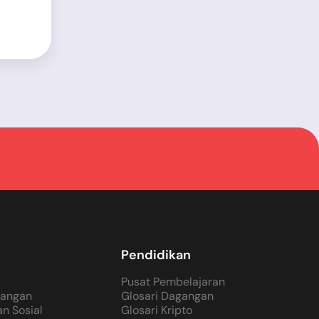
Pendidikan
Pusat Pembelajaran
gangan
Glosari Dagangan
n Sosial
Glosari Kripto