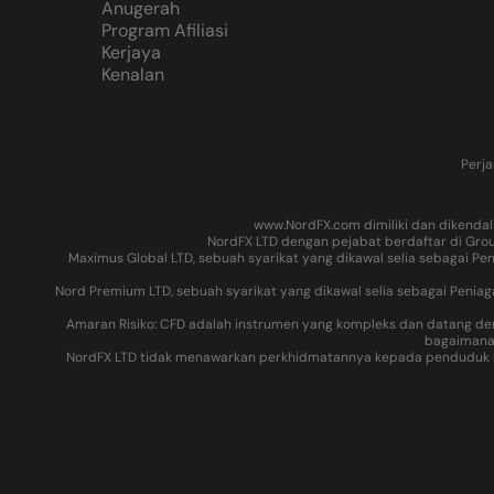
Anugerah
Program Afiliasi
Kerjaya
Kenalan
Perja
www.NordFX.com dimiliki dan dikendali
NordFX LTD dengan pejabat berdaftar di Groun
Maximus Global LTD, sebuah syarikat yang dikawal selia sebagai Pe
Nord Premium LTD, sebuah syarikat yang dikawal selia sebagai Penia
Amaran Risiko: CFD adalah instrumen yang kompleks dan datang de
bagaimana 
NordFX LTD tidak menawarkan perkhidmatannya kepada penduduk bidan