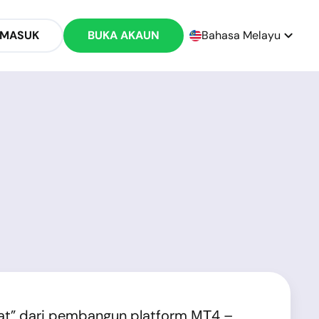
 MASUK
BUKA AKAUN
Bahasa Melayu
rat” dari pembangun platform МТ4 –