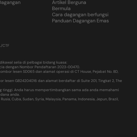
 Dagangan
Artikel Berguna
Bermula
Cara dagangan berfungsi
Panduan Dagangan Emas
L/CTF
ikawal selia di pelbagai bidang kuasa:
t Lucia dengan Nombor Pendaftaran 2023-00470.
nombor lesen SD065 dan alamat operasi di CT House, Pejabat No. 8D,
 lesen GB24204016 dan alamat berdaftar di Suite 201, Tingkat 2, The
 yang tinggi. Anda harus mempertimbangkan sama ada anda memahami
 dana anda.
a, Cuba, Sudan, Syria, Malaysia, Panama, Indonesia, Jepun, Brazil,