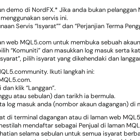
un demo di NordFX.* Jika anda bukan pelanggan 
menggunakan servis ini.
naan Servis “Isyarat”” dan “Perjanjian Terma Pen
laman web MQL5.com untuk membuka sebuah aka
4, pilih “Komuniti” dan masukkan log masuk serta 
Isyarat”, pilih isyarat yang dikehendaki dan langga
QL5.community. Ikuti langkah ini:
 MQL5.com.
i dan klik “Langgan”.
gu atau sebulan) dan tarikh ia bermula.
a log masuk anda (nombor akaun dagangan) di m
hat di terminal dagangan atau di laman web MQL
mestilah mendaftar sebagai Penjual di laman MQ
atian selama sebulan untuk semua isyarat berba