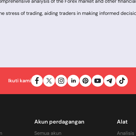
omprehensive analysis of the Forex market and other financial m
he stress of trading, aiding traders in making informed decisio
Trader 5 (MT5), the latter adding to the already comprehen
for online trading, acknowledged by experts and millions of t
abilities, with numerous built-in indicators and thousands of 
ic and fully automatic trading, through specialised programs
ng experience with advanced technical analysis tools, additio
ts the creation and testing of custom algorithmic trading so
ssing, the ability to track multiple open orders, and the impl
portal, a vast online platform where traders can access cruc
Ikuti kami
ader users.
Akun perdagangan
Alat
m
Semua akun
Analisis