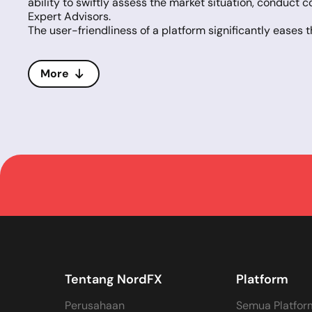
ability to swiftly assess the market situation, conduct c
Expert Advisors.
The user-friendliness of a platform significantly eases t
to ensure the security and privacy of transactions.
NordFX provides access to MetaTrader 4 (MT4) and Meta
platforms are celebrated for their near-ideal solutions 
More
MT4 is renowned for its extensive technical analysis cap
offers exceptional opportunities for both semi-automat
transactions of other traders.
Adding MT5 to their offerings, NordFX enhances the tradi
trading strategies and execution modes. MT5 also suppor
and broader access to financial markets.
Both platforms enable efficient and reliable order proce
They also provide direct access to the MQL5.community 
use numerous services designed specifically for MetaTr
Tentang NordFX
Platform
Perusahaan
Semua Platfor