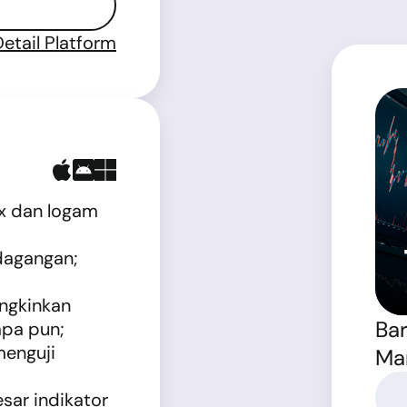
Detail Platform
x dan logam
dagangan;
ngkinkan
Bar
apa pun;
enguji
Ma
esar indikator