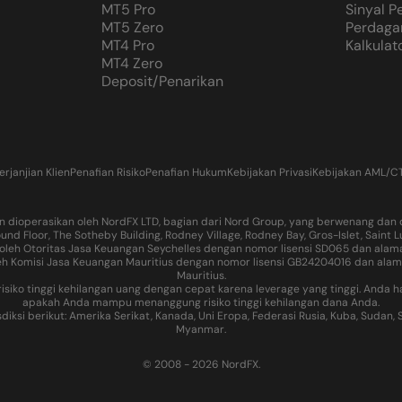
MT5 Pro
Sinyal 
MT5 Zero
Perdaga
MT4 Pro
Kalkulat
MT4 Zero
Deposit/Penarikan
erjanjian Klien
Penafian Risiko
Penafian Hukum
Kebijakan Privasi
Kebijakan AML/C
 dioperasikan oleh NordFX LTD, bagian dari Nord Group, yang berwenang dan di
und Floor, The Sotheby Building, Rodney Village, Rodney Bay, Gros-Islet, Saint
oleh Otoritas Jasa Keuangan Seychelles dengan nomor lisensi SD065 dan alamat 
h Komisi Jasa Keuangan Mauritius dengan nomor lisensi GB24204016 dan alamat te
Mauritius.
i risiko tinggi kehilangan uang dengan cepat karena leverage yang tinggi. A
apakah Anda mampu menanggung risiko tinggi kehilangan dana Anda.
 berikut: Amerika Serikat, Kanada, Uni Eropa, Federasi Rusia, Kuba, Sudan, Sur
Myanmar.
© 2008 - 2026 NordFX.