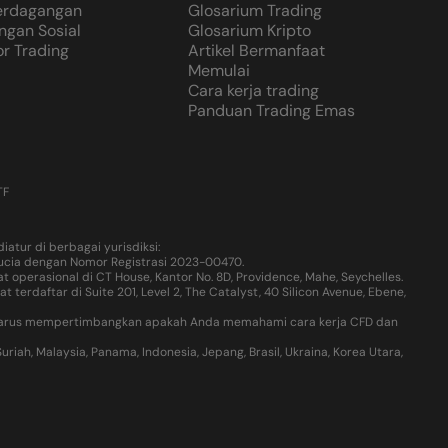
Perdagangan
Glosarium Trading
ngan Sosial
Glosarium Kripto
or Trading
Artikel Bermanfaat
Memulai
Cara kerja trading
Panduan Trading Emas
TF
atur di berbagai yurisdiksi:
 Lucia dengan Nomor Registrasi 2023-00470.
operasional di CT House, Kantor No. 8D, Providence, Mahe, Seychelles.
rdaftar di Suite 201, Level 2, The Catalyst, 40 Silicon Avenue, Ebene,
nda harus mempertimbangkan apakah Anda memahami cara kerja CFD dan
iah, Malaysia, Panama, Indonesia, Jepang, Brasil, Ukraina, Korea Utara,