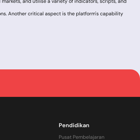
arkets, and utilise a variety of indicators, scripts, and
ns. Another critical aspect is the platform's capability
sive trading experience provided by MT4. Both
raders worldwide.
custom indicators that can be easily integrated. It
 known as robot advisors and by copying the
nal trading instruments, and greater flexibility in
ftware, much like MT4, but with added functionalities
ementation of various trading strategies simultaneously.
ial information, communicate with peers globally, and
Pendidikan
Pusat Pembelajaran