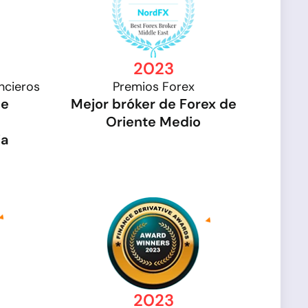
2023
ncieros
Premios Forex
de
Mejor bróker de Forex de
Oriente Medio
ia
2023