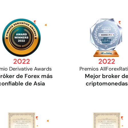
2022
2022
mio Derivative Awards
Premios AllForexRat
bróker de Forex más
Mejor broker d
confiable de Asia
criptomonedas