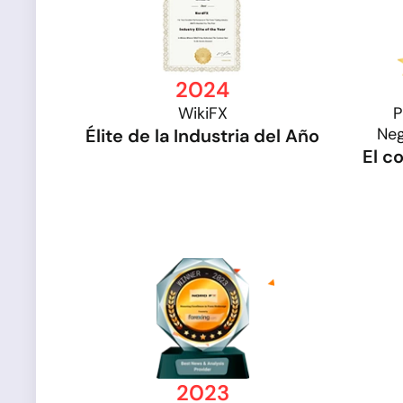
2024
WikiFX
P
Neg
Élite de la Industria del Año
El c
2023