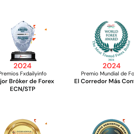
2024
2024
Premios Fxdailyinfo
Premio Mundial de F
or Bróker de Forex
El Corredor Más Con
ECN/STP