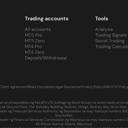
Trading accounts
Tools
All accounts
Analysis
MT5 Pro
Trading Signals
MT5 Zero
Social Trading
MT4 Pro
Trading Calcula
MT4 Zero
Deposit/Withdrawal
Client Agreement
Risks Disclaimer
Legal Disclaimer
Privacy Policy
AML/CTF Polic
t pinapatakbo ng NordFX LTD, bahagi ng Nord Group, na awtorisado at kinokon
a Ground Floor, The Sotheby Building, Rodney Village, Rodney Bay, Gros-Isle
aler ng Financial Services Authority ng Seychelles na may lisensya numero SD0
Seychelles.
aler ng Financial Services Commission ng Mauritius na may lisensya numero GB
40 Silicon Avenue, Ebene, Mauritius.